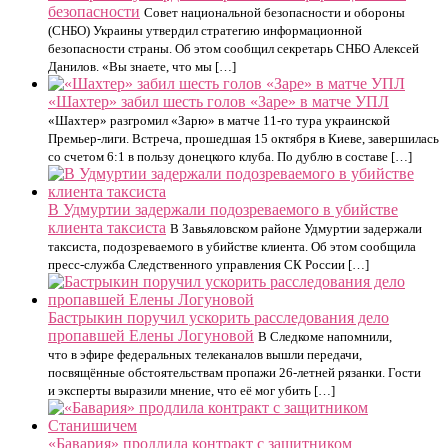
безопасности
Совет национальной безопасности и обороны
(СНБО) Украины утвердил стратегию информационной
безопасности страны. Об этом сообщил секретарь СНБО Алексей
Данилов. «Вы знаете, что мы […]
«Шахтер» забил шесть голов «Заре» в матче УПЛ
«Шахтер» разгромил «Зарю» в матче 11-го тура украинской
Премьер-лиги. Встреча, прошедшая 15 октября в Киеве, завершилась
со счетом 6:1 в пользу донецкого клуба. По дублю в составе […]
В Удмуртии задержали подозреваемого в убийстве
клиента таксиста
В Завьяловском районе Удмуртии задержали
таксиста, подозреваемого в убийстве клиента. Об этом сообщила
пресс-служба Следственного управления СК России […]
Бастрыкин поручил ускорить расследования дело
пропавшей Елены Логуновой
В Следкоме напомнили,
что в эфире федеральных телеканалов вышли передачи,
посвящённые обстоятельствам пропажи 26-летней рязанки. Гости
и эксперты выразили мнение, что её мог убить […]
«Бавария» продлила контракт с защитником