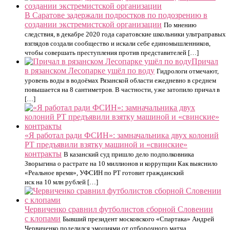
В Саратове задержали подростков по подозрению в
создании экстремистской организации
По мнению
следствия, в декабре 2020 года саратовские школьники ультраправых
взглядов создали сообщество и искали себе единомышленников,
чтобы совершать преступления против представителей […]
Причал
в рязанском Лесопарке ушёл по воду
Гидрологи отмечают,
уровень воды в водоёмах Рязанской области ежедневно в среднем
повышается на 8 сантиметров. В частности, уже затопило причал в
[…]
«Я работал ради ФСИН»: замначальника двух колоний
РТ предъявили взятку машиной и «свинские»
контракты
В казанский суд пришло дело подполковника
Зворыгина о растрате на 10 миллионов и коррупции Как выяснило
«Реальное время», УФСИН по РТ готовит гражданский
иск на 10 млн рублей […]
Червиченко сравнил футболистов сборной Словении
с клопами
Бывший президент московского «Спартака» Андрей
Червиченко поделился эмоциями от отборочного матча