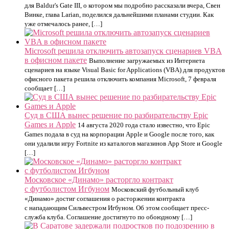
для Baldur's Gate III, о котором мы подробно рассказали вчера, Свен
Винке, глава Larian, поделился дальнейшими планами студии. Как
уже отмечалось ранее, […]
Microsoft решила отключить автозапуск сценариев VBA
в офисном пакете
Выполнение загружаемых из Интернета
сценариев на языке Visual Basic for Applications (VBA) для продуктов
офисного пакета решила отключить компания Microsoft, 7 февраля
сообщает […]
Суд в США вынес решение по разбирательству Epic
Games и Apple
14 августа 2020 года стало известно, что Epic
Games подала в суд на корпорации Apple и Google после того, как
они удалили игру Fortnite из каталогов магазинов App Store и Google
[…]
Московское «Динамо» расторгло контракт
с футболистом Игбуном
Московский футбольный клуб
«Динамо» достиг соглашения о расторжении контракта
с нападающим Сильвестром Игбуном. Об этом сообщает пресс-
служба клуба. Соглашение достигнуто по обоюдному […]