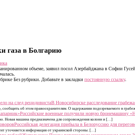
ки газа в Болгарию
мика
анированном объеме, заявил посол Азербайджана в Софии Гусейн 
чалась.
брике Без рубрики. Добавьте в закладки
постоянную ссылку
.
В Новосибирске расследование грабежа 
, сообщить об этом правоохранителям. О задержании подозреваемого в грабе
Российские военные получили новую бронемашину «
во. Новая машина предназначена для сопровождения колонн и […]
Российская делегация прибыла в Белоруссию для перегов
нт уточняется информация от украинской стороны. […]