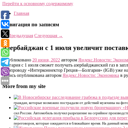
Перейти к основному содержимому
Главная
Навигация по записям
←
Предыдущая
Следующая
→
Азербайджан с 1 июля увеличит постав
Опубликовано
20 июня, 2022
автором
Яндекс.Новости: Эконо
Болгария с 1 июля сможет получать азербайджанский газ в запл
газопроводу «Интерконнектор Греция—Болгария» (IGB) уже на
Запись опубликована автором
Яндекс.Новости: Экономика
в ру
More from my site
граждан, которые возможно пострадали от действий мужчины на фото
сил России. Автомобиль получил разрешение на серийное производст
переговоров, которые ожидаются в ближайшее время. На данный моме