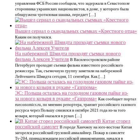
управления ФСБ России сообщила, что задержала в Севастополе
сторонника украинских националистов, в доме, у которого была
обнаружена тротиловая шашка, передает […]
Вышел сериал о скандальных съемках «Крестного отца»
Каким он получился.
На набережной Шмидта проходят съемки нового
фильма Алексея Учителя
В Василеостровском районе
Петербурге проходят съемки фильма известного российского
режиссера. Так, съемочную группу заметили на набережной
Лейтенанта Шмидта сегодня, 11 сентября. Как […]
ЭС: Польша осталась на голодном газовом пайке из-
за нового козыря в рукаве «Газпрома»
Как сообщает портал
rueconomics.ru, по мнению репортера, транзит российского газового
ресурса через Польшу снизился в октябре 2021 года из-за того
козыря, который оказался в руках […]
В Китае сгорел
российский самолет
В городе Ханчжоу на юго-востоке Китая
загорелся российский грузовой авиалайнер. Пожар в самолете
Ту-204, принадлежащем российской авиакомпании, начался в