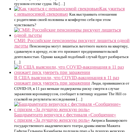
грузовом отсеке судна. На […]
Как ужиться
с невыносимой свекровью
Как выстраивать отношения
с родителями своей половины и комфортно себя при этом
чувствовать?
CМИ: Российские пенсионеры рискуют лишиться одной
льготы
Пенсионеры могут лишиться льготного налога на квартиру,
сдаваемую в аренду, если это признают предпринимательской
деятельностью. Однако каждый подобный случай будет разбираться
[…]
В США выяснили, что COVID-вакцинация в 11 раз
снижает риск умереть при заражении
Люди, привившиеся от
COVID-19, в 11 раз меньше подвержены риску смерти в случае
заражения коронавирусом, сообщает в пятницу издание The Hill со
ссылкой на результаты исследования […]
Башдрамтеатр вернулся с фестиваля «Сообщение»
с призом «За лучшую женскую роль»
Актриса Башкирского
государственного академического театра драмы имени Мажита
Гафури Гульнара Казакбаева получила приз «За лучшую женскую