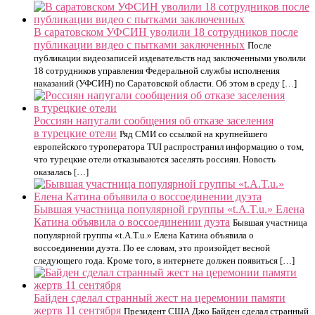
В саратовском УФСИН уволили 18 сотрудников после
публикации видео с пытками заключенных
После
публикации видеозаписей издевательств над заключенными уволили
18 сотрудников управления Федеральной службы исполнения
наказаний (УФСИН) по Саратовской области. Об этом в среду […]
Россиян напугали сообщения об отказе заселения
в турецкие отели
Ряд СМИ со ссылкой на крупнейшего
европейского туроператора TUI распространил информацию о том,
что турецкие отели отказываются заселять россиян. Новость
оказалась […]
Бывшая участница популярной группы «t.A.T.u.» Елена
Катина объявила о воссоединении дуэта
Бывшая участница
популярной группы «t.A.T.u.» Елена Катина объявила о
воссоединении дуэта. По ее словам, это произойдет весной
следующего года. Кроме того, в интернете должен появиться […]
Байден сделал странный жест на церемонии памяти
жертв 11 сентября
Президент США Джо Байден сделал странный