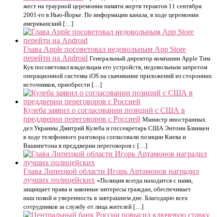
жест на траурной церемонии памяти жертв терактов 11 сентября
2001-го в Нью-Йорке. По информации канала, в ходе церемонии
американский […]
Глава Apple посоветовал недовольным App Store
перейти на Android
Генеральный директор компании Apple Тим
Кук посоветовал владельцам его устройств, недовольным запретом
операционной системы iOS на скачивание приложений из сторонних
источников, приобрести […]
Кулеба заявил о согласовании позиций с США в
преддверии переговоров с Россией
Министр иностранных
дел Украины Дмитрий Кулеба и госсекретарь США Энтони Блинкен
в ходе телефонного разговора согласовали позиции Киева и
Вашингтона в преддверии переговоров с […]
Глава Липецкой области Игорь Артамонов наградил
лучших полицейских
«Полиция всегда находится с нами,
защищает права и законные интересы граждан, обеспечивает
наш покой и уверенность в завтрашнем дне. Благодарю всех
сотрудников за службу от лица жителей […]