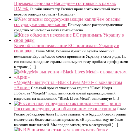
Премьера сериала «Наследие» состоялась в рамках
ПМЭФ
Онлайн-кинотеатр Premier провел эксклюзивный показ
первого эпизода сериала «Наследие».
Чем опасны
сосудосуживающие капли
Почему самое распространенное
средство от насморка может быть опасно.
Киев объяснил нежелание ЕС принимать Украину в
свои ряды
Глава МИД Украины Дмитрий Кулеба объяснил
нежелание Европейского союза принимать Украину в свои ряды. По
его словам, западные страны используют тему проблем с реформами
в стране, […]
«МодеМ» выпустил «Black Lives Metal» с вокалистом
«Арии»
Сольный проект участника группы "Слот" Игоря
Лобанова "МодеМ" представил свой новый провокационный
видеоклип на композицию "Black Lives Metal", записанную […]
Россиян предупредили об активном сезоне гриппа
Глава
Роспотребнадзора Анна Попова заявила, что будущий сезон гриппа
может стать более активным прежнего. «В прошлом году не было
высоких показателей. Мы предполагаем, что в следующий […]