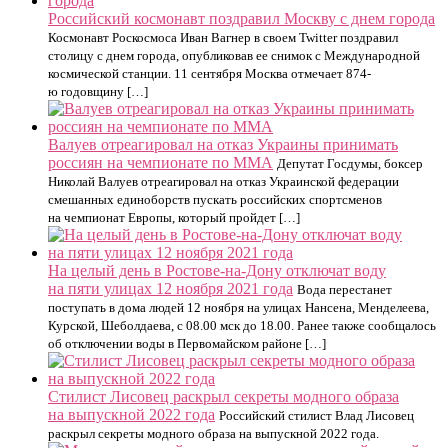
Российский космонавт поздравил Москву с днем города
Космонавт Роскосмоса Иван Вагнер в своем Twitter поздравил
столицу с днем города, опубликовав ее снимок с Международной
космической станции. 11 сентября Москва отмечает 874-
ю годовщину […]
Валуев отреагировал на отказ Украины принимать
россиян на чемпионате по ММА
Депутат Госдумы, боксер
Николай Валуев отреагировал на отказ Украинской федерации
смешанных единоборств пускать российских спортсменов
на чемпионат Европы, который пройдет […]
На целый день в Ростове-на-Дону отключат воду
на пяти улицах 12 ноября 2021 года
Вода перестанет
поступать в дома людей 12 ноября на улицах Нансена, Менделеева,
Курской, Шеболдаева, с 08.00 мск до 18.00. Ранее также сообщалось
об отключении воды в Первомайском районе […]
Стилист Лисовец раскрыл секреты модного образа
на выпускной 2022 года
Российский стилист Влад Лисовец
раскрыл секреты модного образа на выпускной 2022 года.