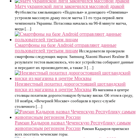
Матч украинской лиги закончился массовой дракой
Футболисты хмельницкого «Подполья» и донецкого «Олимпика»
устроили массовую драку после матча 11-го тура первой лиги
чемпионата Украины. Потасовка началась на 96-й минуте матча,
когда […]
Смартфоны на базе Android отправляют данные
пользователей третьим лицам
Исследователи проверили
смартфоны следующих марок: Samsung Xiaomi Huawei Realme В
результате тестов выяснилось, что все устройства собирают данные
и передают их производителю, а также 3 […]
Неизвестный похитил дорогостоящий шотландский
виски из магазина в центре Москвы
Из магазина в центре
столицы похитили дорогостоящую бутылку виски. Об этом в среду,
10 ноября, «Вечерней Москве» сообщили в пресс-службе
столичного […]
Рамзан Кадыров назвал Чеченскую Республику самым
живописным регионом России
Рамзан Кадыров пригласил
всех посетить чеченские горы.