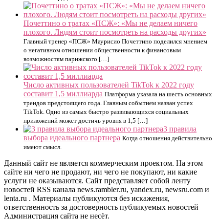
Почеттино о тратах «ПСЖ»: «Мы не делаем ничего
плохого. Людям стоит посмотреть на расходы других»
Главный тренер «ПСЖ» Маурисио Почеттино поделился мнением
о негативном отношении общественности к финансовым
возможностям парижского […]
Число активных пользователей TikTok к 2022 году
составит 1,5 миллиарда
Платформа указала на шесть основных
трендов предстоящего года. Главным событием назван успех
TikTok. Одно из самых быстро развивающихся социальных
приложений может достичь уровня в 1,5 […]
3 правила
выбора идеального партнера
Когда отношения действительно
имеют смысл.
Данный сайт не является коммерческим проектом. На этом
сайте ни чего не продают, ни чего не покупают, ни какие
услуги не оказываются. Сайт представляет собой ленту
новостей RSS канала news.rambler.ru, yandex.ru, newsru.com и
lenta.ru . Материалы публикуются без искажения,
ответственность за достоверность публикуемых новостей
Администрация сайта не несёт.