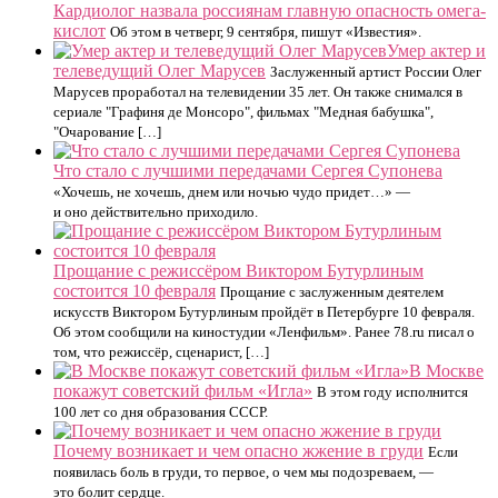
Кардиолог назвала россиянам главную опасность омега-
кислот
Об этом в четверг, 9 сентября, пишут «Известия».
Умер актер и
телеведущий Олег Марусев
Заслуженный артист России Олег
Марусев проработал на телевидении 35 лет. Он также снимался в
сериале "Графиня де Монсоро", фильмах "Медная бабушка",
"Очарование […]
Что стало с лучшими передачами Сергея Супонева
«Хочешь, не хочешь, днем или ночью чудо придет…» —
и оно действительно приходило.
Прощание с режиссёром Виктором Бутурлиным
состоится 10 февраля
Прощание с заслуженным деятелем
искусств Виктором Бутурлиным пройдёт в Петербурге 10 февраля.
Об этом сообщили на киностудии «Ленфильм». Ранее 78.ru писал о
том, что режиссёр, сценарист, […]
В Москве
покажут советский фильм «Игла»
В этом году исполнится
100 лет со дня образования СССР.
Почему возникает и чем опасно жжение в груди
Если
появилась боль в груди, то первое, о чем мы подозреваем, —
это болит сердце.